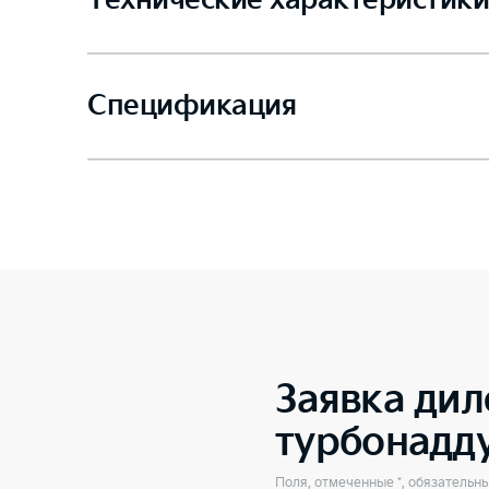
Технические характеристики
Спецификация
Заявка дил
турбонадд
Поля, отмеченные *, обязательн