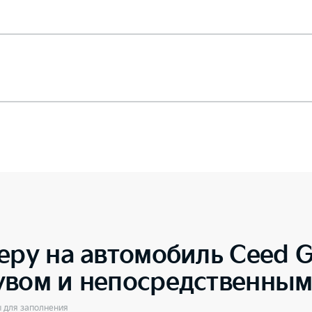
еру на автомобиль
Ceed G
увом и непосредственны
ы для заполнения