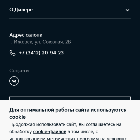
О Дилере
Адрес салонa
г. Ижевск, ул. Союзная, 2В
+7 (3412) 20-94-23
Соцсети
Заказать звонок
Для оптимальной работы сайта используются
cookie
Продолжая использовать сайт, вы соглашаетесь на
© 2026 Юридические лица ООО «АСПЭК-Драйв» (Фактический
обработку
cookie-файлов
в том числе, с
адрес: г. Ижевск, ул. Союзная, 2В; Телефон: +7 (3412) 20-94-23;
использованием метрических программ на условиях
ИНН: 1834051100; ОГРН: 1101840001680), ООО «Киа Россия и