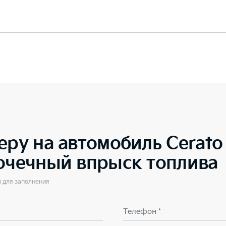
еру на автомобиль
Cerat
точечный впрыск топлива
ы для заполнения
Телефон *