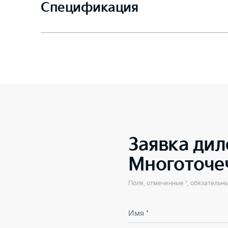
Спецификация
Заявка дил
Многоточе
Поля, отмеченные *, обязательн
Имя *