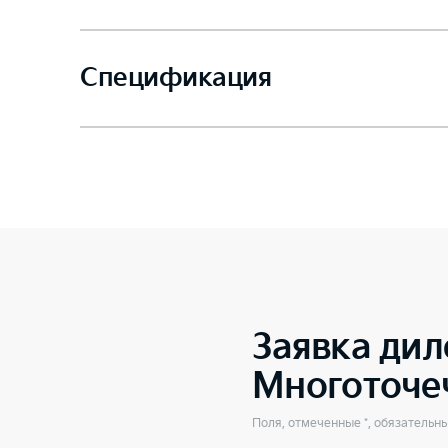
Спецификация
Заявка дил
Многоточе
Поля, отмеченные *, обязательн