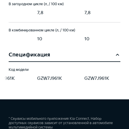
В загородном цикле (л. / 100 км)
7,8
7,8
В комбинированном цикле (л. / 100 км)
10
10
Спецификация
Код модели
7J961K
GZW7J961K
GZW7J961K
* Сервисы мобильного приложения Kia Connect. Набор
доступных сервисов зависит от установленной в автомобиле
мультимедийной системы