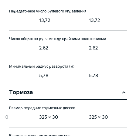
Передаточное число рулевого управления
2
13,72
13,72
Число оборотов руля между крайними положениями
2,62
2,62
Минимальный радиус разворота (м)
5,78
5,78
Тормоза
Размер передних тормозных дисков
× 30
325 × 30
325 × 30
Размер задних тормозных дисков