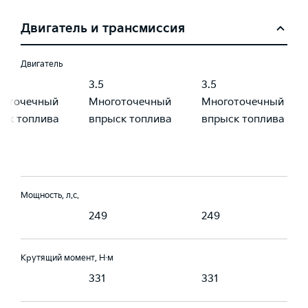
Двигатель и трансмиссия
Двигатель
3.5
3.5
готочечный
Многоточечный
Многоточечный
ск топлива
впрыск топлива
впрыск топлива
Мощность, л.с.
249
249
Крутящий момент, Н·м
331
331