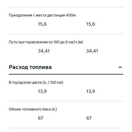
Преодоление с места дистанции 400м
15,6
15,6
Путь при торможении со 100 до 0 км/ч (м)
1
34,41
34,41
Расход топлива
В городском цикле (л. / 100 км)
13,9
13,9
Объем топливного бака (л.)
67
67