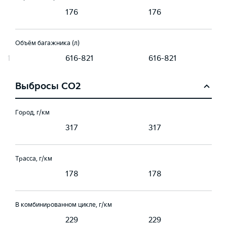
176
176
Объём багажника (л)
821
616-821
616-821
Выбросы CO2
Город, г/км
317
317
Трасса, г/км
178
178
В комбинированном цикле, г/км
229
229